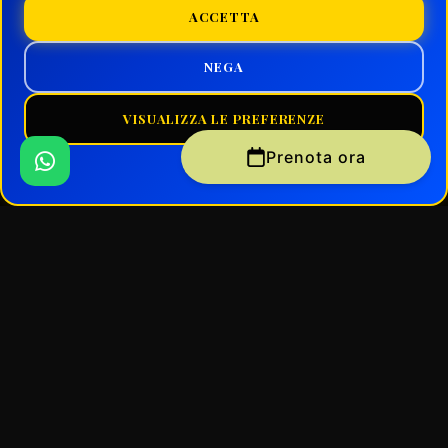
ACCETTA
NEGA
VISUALIZZA LE PREFERENZE
Prenota ora
Cookie Policy
PRONTO ALL'AVVENTURA
A circa un’ora da Milano puoi vivere
un’esperienza indimenticabile con
escursioni in quad, paintball, softair