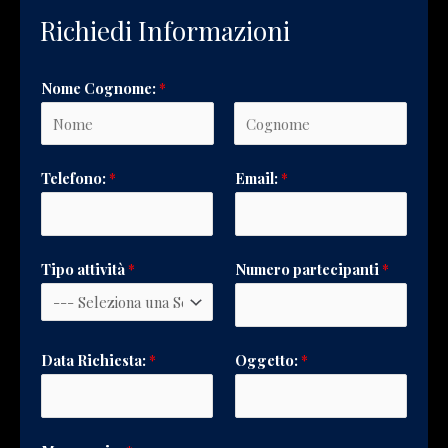
Richiedi Informazioni
Nome Cognome:
*
N
C
Telefono:
*
Email:
*
o
o
m
g
e
n
o
Tipo attività
*
Numero partecipanti
*
m
e
Data Richiesta:
*
Oggetto:
*