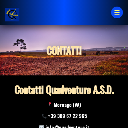
Vai
al
contenuto
CONTATTI
Contatti Quadventure A.S.D.
Mornago (VA)
+39 389 67 22 965
info@quadventure.it