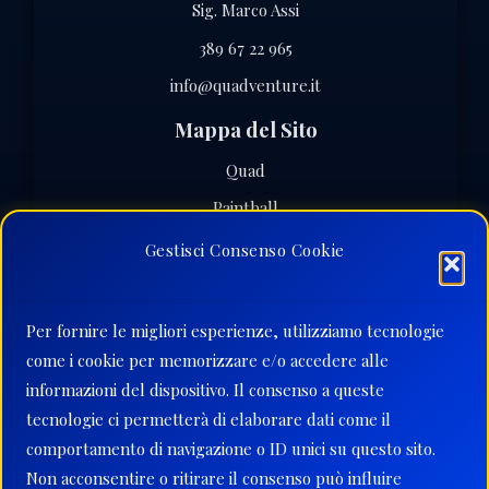
Sig. Marco Assi
389 67 22 965
info@quadventure.it
Mappa del Sito
Quad
Paintball
Softair
Gestisci Consenso Cookie
Eventi Speciali
Dove Siamo
Per fornire le migliori esperienze, utilizziamo tecnologie
Contatti
come i cookie per memorizzare e/o accedere alle
informazioni del dispositivo. Il consenso a queste
Orari
tecnologie ci permetterà di elaborare dati come il
Aperti tutto l'anno
comportamento di navigazione o ID unici su questo sito.
7 gg su 7
Non acconsentire o ritirare il consenso può influire