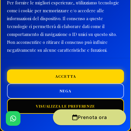
Dove Siamo
Per fornire le migliori esperienze, utilizziamo tecnologie
Contatti
come i cookie per memorizzare e/o accedere alle
informazioni del dispositivo. Il consenso a queste
Orari
tecnologie ci permetterà di elaborare dati come il
Aperti tutto l'anno
comportamento di navigazione o ID unici su questo sito.
7 gg su 7
Non acconsentire o ritirare il consenso può influire
negativamente su alcune caratteristiche e funzioni.
09.00 | 19.30
Contattaci
ACCETTA
NEGA
© QUADVENTURE ASD 2026 |
Privacy Policy
|
Cookies
|
VISUALIZZA LE PREFERENZE
Termini & Condizioni
Prenota ora
Cookie Policy